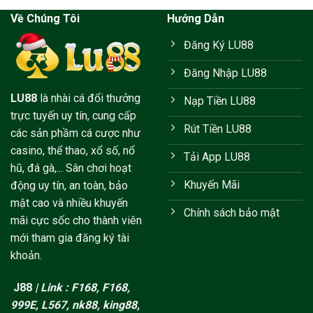
Về Chúng Tôi
Hướng Dẫn
Đăng Ký LU88
Đăng Nhập LU88
LU88
là nhài cá đổi thưởng
Nạp Tiền LU88
trực tuyến uy tín, cung cấp
Rút Tiền LU88
các sản phầm cá cược như
casino, thể thao, xổ số, nổ
Tải App LU88
hũ, đá gà,... Sân chơi hoạt
Khuyến Mãi
động uy tín, an toàn, bảo
mật cao và nhiều khuyến
Chính sách bảo mật
mãi cực sốc cho thành viên
mới tham gia đăng ký tài
khoản.
J88
| Link :
F168
,
F168
,
999E
,
L567
,
nk88
,
king88
,