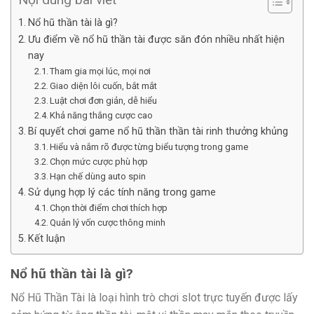
Nổ hũ thần tài là gì?
Ưu điểm về nổ hũ thần tài được săn đón nhiều nhất hiện
nay
Tham gia mọi lúc, mọi nơi
Giao diện lôi cuốn, bắt mắt
Luật chơi đơn giản, dễ hiểu
Khả năng thắng cược cao
Bí quyết chơi game nổ hũ thần thần tài rinh thưởng khủng
Hiểu và nắm rõ được từng biểu tượng trong game
Chọn mức cược phù hợp
Hạn chế dùng auto spin
Sử dụng hợp lý các tính năng trong game
Chọn thời điểm chơi thích hợp
Quản lý vốn cược thông minh
Kết luận
Nổ hũ thần tài là gì?
Nổ Hũ Thần Tài là loại hình trò chơi slot trực tuyến được lấy