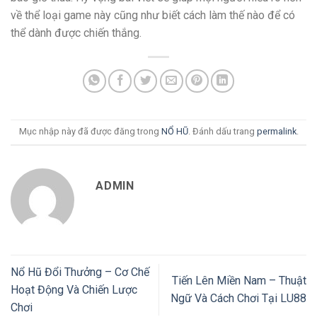
về thể loại game này cũng như biết cách làm thế nào để có
thể dành được chiến thắng.
Mục nhập này đã được đăng trong
NỔ HŨ
. Đánh dấu trang
permalink
.
ADMIN
Nổ Hũ Đổi Thưởng – Cơ Chế
Tiến Lên Miền Nam – Thuật
Hoạt Động Và Chiến Lược
Ngữ Và Cách Chơi Tại LU88
Chơi