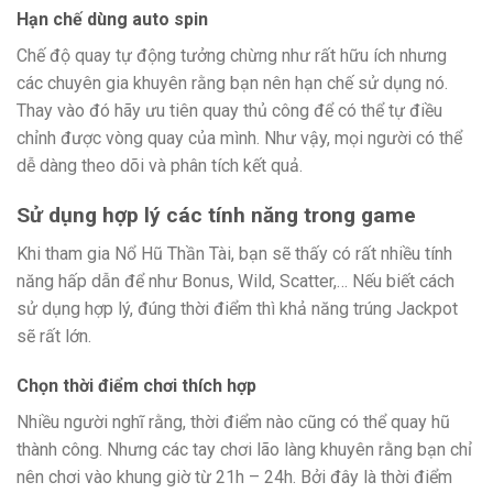
Hạn chế dùng auto spin
Chế độ quay tự động tưởng chừng như rất hữu ích nhưng
các chuyên gia khuyên rằng bạn nên hạn chế sử dụng nó.
Thay vào đó hãy ưu tiên quay thủ công để có thể tự điều
chỉnh được vòng quay của mình. Như vậy, mọi người có thể
dễ dàng theo dõi và phân tích kết quả.
Sử dụng hợp lý các tính năng trong game
Khi tham gia Nổ Hũ Thần Tài, bạn sẽ thấy có rất nhiều tính
năng hấp dẫn để như Bonus, Wild, Scatter,… Nếu biết cách
sử dụng hợp lý, đúng thời điểm thì khả năng trúng Jackpot
sẽ rất lớn.
Chọn thời điểm chơi thích hợp
Nhiều người nghĩ rằng, thời điểm nào cũng có thể quay hũ
thành công. Nhưng các tay chơi lão làng khuyên rằng bạn chỉ
nên chơi vào khung giờ từ 21h – 24h. Bởi đây là thời điểm