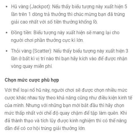
Hũ vàng (Jackpot): Nếu thấy biểu tượng này xuất hiện 5
lần trên 1 dòng trả thưởng thì chúc mừng bạn đã trúng
giải cao nhất với số tiền thưởng khổng lồ.
Đồng tiền: Biểu tượng này xuất hiện sẽ mang lại cho
người chơi phần thưởng cực kì lớn.
Thỏi vàng (Scatter): Nếu thấy biểu tượng này xuất hiện 3
lần ở bất kì vị trí nào thì bạn hãy kích vào để được nhận
vòng quay miễn phí.
Chọn mức cược phù hợp
Với thể loại nổ hũ này, người chơi sẽ được chọn nhiều mức
cược khác nhau tùy theo khả năng cũng như điều kiện kinh tế
của mình. Nhưng với những bạn mới bắt đầu thì hãy chọn
mức thấp nhất với chế độ quay chậm để tập làm quên. Khi
đã thành thạo và tích lũy được kinh nghiệm thì có thể nâng
dần để có cơ hội trúng giải thưởng lớn.