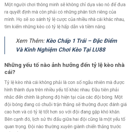
Một người chơi thông minh sẽ không chỉ dựa vào nó để đưa
ra quyết định mà còn phải có những phân tích riêng của
mình. Họ sẽ so sánh tỷ lệ cược của nhiều nhà cái khác nhau,
tìm kiếm những kèo có tỷ lệ hấp dẫn và tiềm năng.
Xem Thêm:
Kèo Chấp 1 Trái – Đặc Điểm
Và Kinh Nghiệm Chơi Kèo Tại LU88
Những yếu tố nào ảnh hưởng đến tỷ lệ kèo nhà
cái?
Tỷ lệ kèo nhà cái không phải là con số ngẫu nhiên mà được
hình thành dựa trên nhiều yếu tố khác nhau. Đầu tiên phải
nhắc đến chính là phong độ hiện tại của các đội bóng. Một
đội bóng đang có chuỗi trận thắng sẽ thường được đánh giá
cao hơn và có tỷ lệ tốt hơn so với đội đang gặp khó khăn.
Bên cạnh đó, lịch sử thi đấu giữa hai đội cũng là một yếu tố
quan trọng. Đội nào thường xuyên giành chiến thắng trước