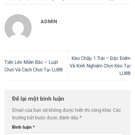
ADMIN
Kèo Chấp 1 Trái – Đặc Điểm
Tiến Lên Miền Bắc – Luật
Và Kinh Nghiệm Chơi Kèo Tại
Chơi Và Cách Chơi Tại LU88
LU88
Để lại một bình luận
Email của bạn sẽ không được hiển thị công khai.
Các
trường bắt buộc được đánh dấu
*
Bình luận
*