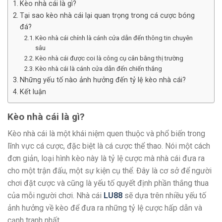
Kèo nhà cái là gì?
Tại sao kèo nhà cái lại quan trọng trong cá cược bóng
đá?
Kèo nhà cái chính là cánh cửa dẫn đến thông tin chuyên
sâu
Kèo nhà cái được coi là công cụ cân bằng thị trường
Kèo nhà cái là cánh cửa dẫn đến chiến thắng
Những yếu tố nào ảnh hưởng đến tỷ lệ kèo nhà cái?
Kết luận
Kèo nhà cái là gì?
Kèo nhà cái là một khái niệm quen thuộc và phổ biến trong
lĩnh vực cá cược, đặc biệt là cá cược thể thao. Nói một cách
đơn giản, loại hình kèo này là tỷ lệ cược mà nhà cái đưa ra
cho một trận đấu, một sự kiện cụ thể. Đây là cơ sở để người
chơi đặt cược và cũng là yếu tố quyết định phần thắng thua
của mỗi người chơi. Nhà cái
LU88
sẽ dựa trên nhiều yếu tố
ảnh hưởng về kèo để đưa ra những tỷ lệ cược hấp dẫn và
cạnh tranh nhất.