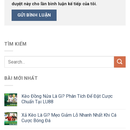
duyệt này cho lần bình luận kế tiếp của tôi.
TÌM KIẾM
BÀI MỚI NHẤT
Kèo Đồng Nửa Là Gì? Phân Tích Để Đặt Cược
Chuẩn Tại LU88
Xả Kèo Là Gì? Mẹo Giảm Lỗ Nhanh Nhất Khi Cá
Cược Bóng Đá