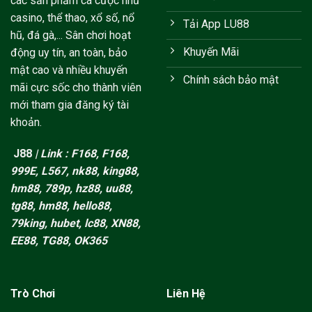
các sản phầm cá cược như
casino, thể thao, xổ số, nổ
Tải App LU88
hũ, đá gà,... Sân chơi hoạt
Khuyến Mãi
động uy tín, an toàn, bảo
mật cao và nhiều khuyến
Chính sách bảo mật
mãi cực sốc cho thành viên
mới tham gia đăng ký tài
khoản.
J88
| Link :
F168
,
F168
,
999E
,
L567
,
nk88
,
king88
,
hm88
,
789p
,
hz88
,
uu88
,
tg88
,
hm88
,
hello88
,
79king
,
hubet
,
lc88
,
XN88
,
EE88
,
TG88
,
OK365
Trò Chơi
Liên Hệ