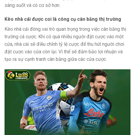
sáng suốt và có cơ sở hơn.
Kèo nhà cái được coi là công cụ cân bằng thị trường
Kèo nhà cái đóng vai trò quan trọng trong việc cân bằng thị
trường cá cược. Khi có quá nhiều người đặt cược vào một
cửa, nhà cái sẽ điều chỉnh tỷ lệ cược để thu hút người chơi
đặt cược vào cửa còn lại. Vì thế sẽ đảm bảo lợi nhuận và
tạo ra sự cạnh tranh cân bằng giữa các cửa cược.