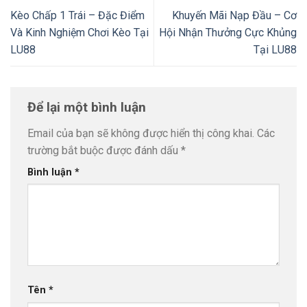
Kèo Chấp 1 Trái – Đặc Điểm
Khuyến Mãi Nạp Đầu – Cơ
Và Kinh Nghiệm Chơi Kèo Tại
Hội Nhận Thưởng Cực Khủng
LU88
Tại LU88
Để lại một bình luận
Email của bạn sẽ không được hiển thị công khai.
Các
trường bắt buộc được đánh dấu
*
Bình luận
*
Tên
*