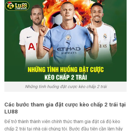
Những tình huống đặt cược kèo chấp 2 trái
Các bước tham gia đặt cược kèo chấp 2 trái tại
LU88
Để trở thành thành viên chính thức tham gia đặt cá độ kèo
chấp 2 trái tại nhà cái chúng tôi. Bước đầu tiên cần làm hãy